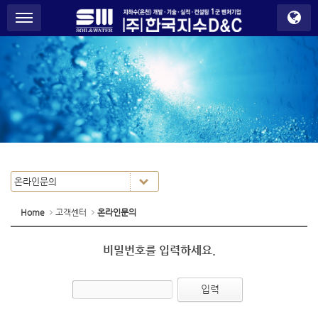
S
메뉴 건너뛰기
u
b
P
r
o
m
o
t
i
o
n
Home
고객센터
온라인문의
비밀번호를 입력하세요.