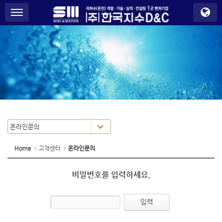
S
메뉴 건너뛰기
u
b
P
r
o
m
o
t
i
o
n
Home
고객센터
온라인문의
비밀번호를 입력하세요.