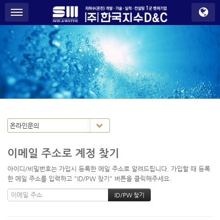
S
메뉴 건너뛰기
u
b
P
r
o
m
o
t
i
o
n
이메일 주소로 계정 찾기
아이디/비밀번호는 가입시 등록한 메일 주소로 알려드립니다. 가입할 때 등록
한 메일 주소를 입력하고 "ID/PW 찾기" 버튼을 클릭해주세요.