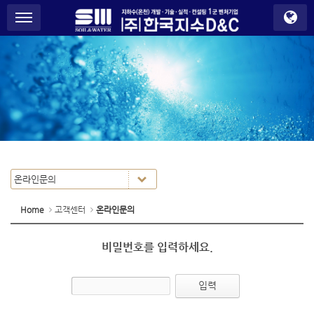
S
메뉴 건너뛰기
u
b
P
r
o
m
o
t
i
o
n
Home
고객센터
온라인문의
비밀번호를 입력하세요.