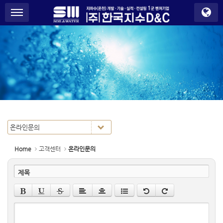
S
메뉴 건너뛰기
u
b
P
r
o
m
o
t
i
o
n
Home
고객센터
온라인문의
제목