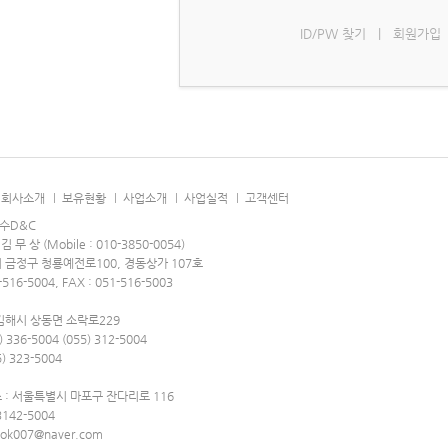
ID/PW 찾기
|
회원가입
회사소개
보유현황
사업소개
사업실적
고객센터
수D&C
 무 상 (Mobile : 010-3850-0054)
금정구 청룡예전로100, 경동상가 107호
1-516-5004, FAX : 051-516-5003
김해시 상동면 소락로229
) 336-5004 (055) 312-5004
5) 323-5004
: 서울특별시 마포구 잔다리로 116
-3142-5004
wok007@naver.com