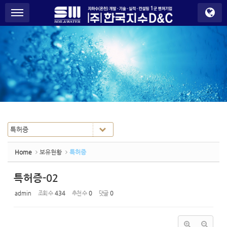
Sketchbook5, 스케치북5
Sketchbook5, 스케치북5
S
메뉴 건너뛰기
u
b
P
r
o
m
o
t
i
o
n
Home
보유현황
특허증
특허증-02
admin
조회 수
434
추천 수
0
댓글
0