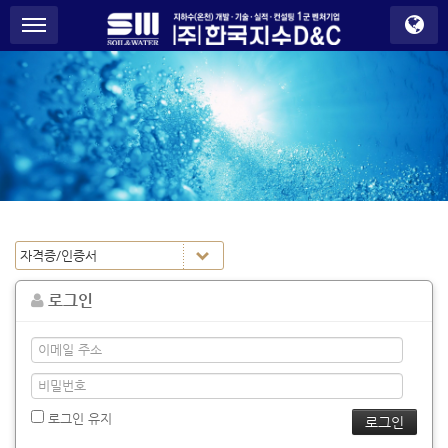
S
메뉴 건너뛰기
u
b
P
r
o
m
o
t
i
o
n
로그인
로그인 유지