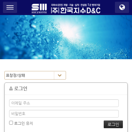
S
메뉴 건너뛰기
u
b
P
r
o
m
o
t
i
o
n
로그인
로그인 유지