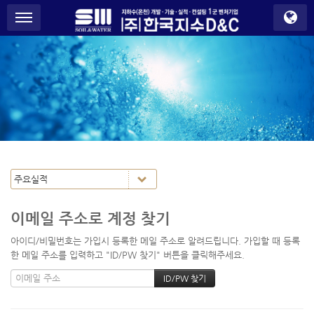
S
메뉴 건너뛰기
u
b
P
r
o
m
o
t
i
o
n
이메일 주소로 계정 찾기
아이디/비밀번호는 가입시 등록한 메일 주소로 알려드립니다. 가입할 때 등록
한 메일 주소를 입력하고 "ID/PW 찾기" 버튼을 클릭해주세요.