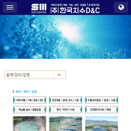
S
메뉴 건너뛰기
u
b
P
r
o
m
o
t
i
o
n